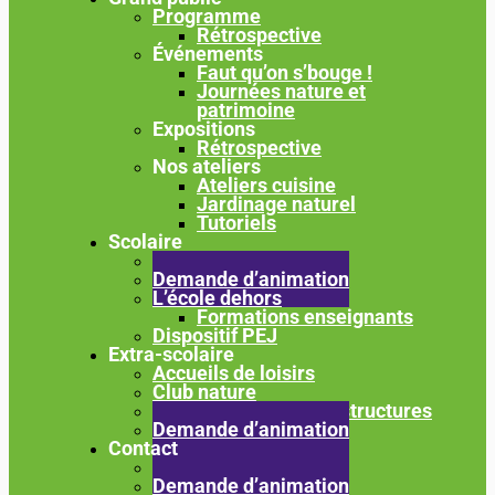
Programme
Rétrospective
Événements
Faut qu’on s’bouge !
Journées nature et
patrimoine
Expositions
Rétrospective
Nos ateliers
Ateliers cuisine
Jardinage naturel
Tutoriels
Scolaire
Thématiques
Demande d’animation
L’école dehors
Formations enseignants
Dispositif PEJ
Extra-scolaire
Accueils de loisirs
Club nature
Animations pour vos structures
Demande d’animation
Contact
Contact
Demande d’animation