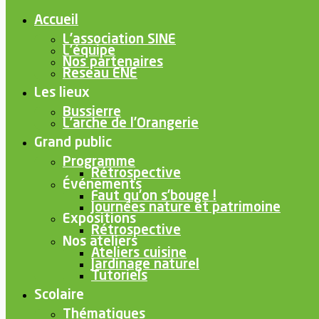
Accueil
L’association SINE
L’équipe
Nos partenaires
Reseau ENE
Les lieux
Bussierre
L’arche de l’Orangerie
Grand public
Programme
Rétrospective
Événements
Faut qu’on s’bouge !
Journées nature et patrimoine
Expositions
Rétrospective
Nos ateliers
Ateliers cuisine
Jardinage naturel
Tutoriels
Scolaire
Thématiques