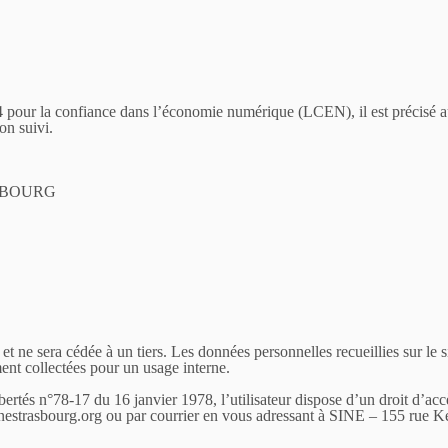
4 pour la confiance dans l’économie numérique (LCEN), il est précisé aux 
son suivi.
ASBOURG
et ne sera cédée à un tiers. Les données personnelles recueillies sur le 
ent collectées pour un usage interne.
rtés n°78-17 du 16 janvier 1978, l’utilisateur dispose d’un droit d’accè
ns@sinestrasbourg.org ou par courrier en vous adressant à SINE – 15