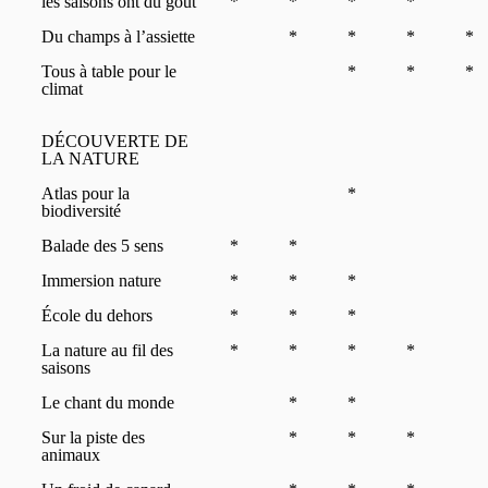
les saisons ont dû goût
*
*
*
*
Du champs à l’assiette
*
*
*
*
Tous à table pour le
*
*
*
climat
DÉCOUVERTE DE
LA NATURE
Atlas pour la
*
biodiversité
Balade des 5 sens
*
*
Immersion nature
*
*
*
École du dehors
*
*
*
La nature au fil des
*
*
*
*
saisons
Le chant du monde
*
*
Sur la piste des
*
*
*
animaux