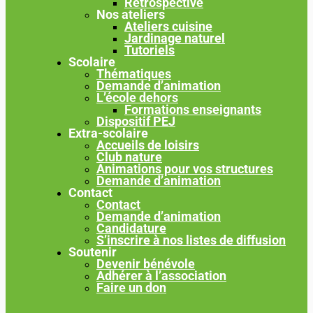
Rétrospective
Nos ateliers
Ateliers cuisine
Jardinage naturel
Tutoriels
Scolaire
Thématiques
Demande d’animation
L’école dehors
Formations enseignants
Dispositif PEJ
Extra-scolaire
Accueils de loisirs
Club nature
Animations pour vos structures
Demande d’animation
Contact
Contact
Demande d’animation
Candidature
S’inscrire à nos listes de diffusion
Soutenir
Devenir bénévole
Adhérer à l’association
Faire un don