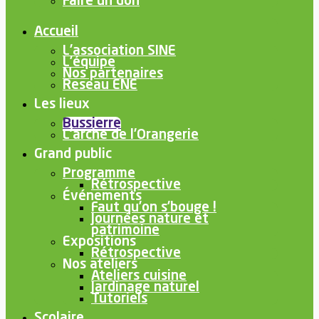
Faire un don
Accueil
L’association SINE
L’équipe
Nos partenaires
Reseau ENE
Les lieux
Bussierre
L’arche de l’Orangerie
Grand public
Programme
Rétrospective
Événements
Faut qu’on s’bouge !
Journées nature et
patrimoine
Expositions
Rétrospective
Nos ateliers
Ateliers cuisine
Jardinage naturel
Tutoriels
Scolaire