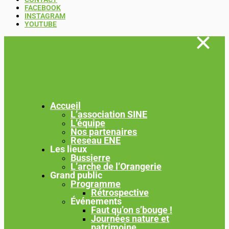
FACEBOOK
INSTAGRAM
YOUTUBE
Accueil
L’association SINE
L’équipe
Nos partenaires
Reseau ENE
Les lieux
Bussierre
L’arche de l’Orangerie
Grand public
Programme
Rétrospective
Événements
Faut qu’on s’bouge !
Journées nature et
patrimoine