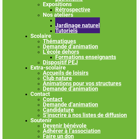
Expositions
Rétrospective
Nos ateliers
Ateliers cuisine
Jardinage naturel
Tutoriels
Scolaire
Thématiques
Demande d’animation
L’école dehors
Formations enseignants
Dispositif PEJ
Extra-scolaire
Accueils de loisirs
Club nature
Animations pour vos structures
Demande d’animation
Contact
Contact
Demande d’animation
Candidature
S’inscrire à nos listes de diffusion
Soutenir
Devenir bénévole
Adhérer à l’association
Faire un don