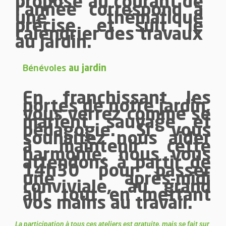
proposé au courant de
l’année correspond à
une thématique
précise et suit le
calendrier des travaux
au jardin.
Bénévoles
au jardin
En franchissant les
portes de notre jardin,
vous verrez comme se
marient sauvage et
pédagogie. Si vous
souhaitez nous aider
à maintenir cette
harmonie, nous vous
attendons à partir de
14h30 pour passer
une après-midi
conviviale, au grand
air, tout en mettant
vos mains au travail.
La participation à tous ces ateliers est gratuite, mais se fait sur