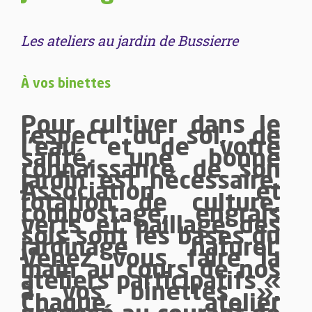
Les ateliers au jardin de Bussierre
À vos binettes
Pour cultiver dans le
respect du sol, de
l’eau et de votre
santé, une bonne
connaissance de son
jardin est nécessaire.
Association et
rotation de culture,
compostage, engrais
verts et paillage des
sols sont les bases du
jardinage naturel.
Venez vous faire la
main au cours de nos
ateliers participatifs «
à vos binettes ».
Chaque atelier