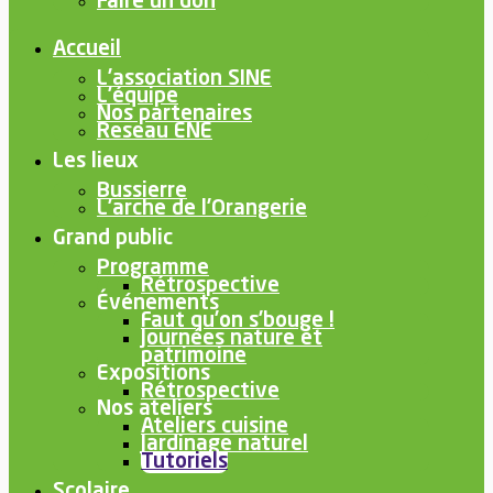
Faire un don
Accueil
L’association SINE
L’équipe
Nos partenaires
Reseau ENE
Les lieux
Bussierre
L’arche de l’Orangerie
Grand public
Programme
Rétrospective
Événements
Faut qu’on s’bouge !
Journées nature et
patrimoine
Expositions
Rétrospective
Nos ateliers
Ateliers cuisine
Jardinage naturel
Tutoriels
Scolaire