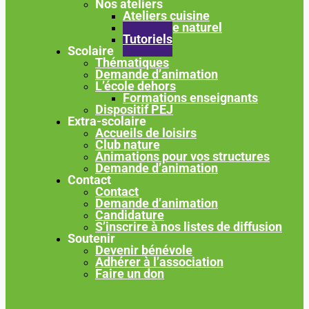
Nos ateliers
Ateliers cuisine
Jardinage naturel
Tutoriels
Scolaire
Thématiques
Demande d’animation
L’école dehors
Formations enseignants
Dispositif PEJ
Extra-scolaire
Accueils de loisirs
Club nature
Animations pour vos structures
Demande d’animation
Contact
Contact
Demande d’animation
Candidature
S’inscrire à nos listes de diffusion
Soutenir
Devenir bénévole
Adhérer à l’association
Faire un don