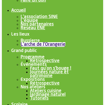
Faire un don
Accueil
L’association SINE
L’équipe
Nos partenaires
Reseau ENE
Les lieux
Bussierre
L’arche de l’Orangerie
Grand public
Programme
Rétrospective
Événements
Faut qu’on s’bouge !
Journées nature et
patrimoine
Expositions
Rétrospective
Nos ateliers
Ateliers cuisine
Jardinage naturel
Tutoriels
Scolaire