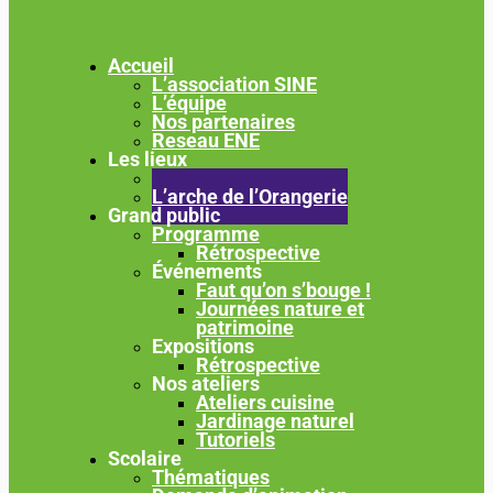
Accueil
L’association SINE
L’équipe
Nos partenaires
Reseau ENE
Les lieux
Bussierre
L’arche de l’Orangerie
Grand public
Programme
Rétrospective
Événements
Faut qu’on s’bouge !
Journées nature et
patrimoine
Expositions
Rétrospective
Nos ateliers
Ateliers cuisine
Jardinage naturel
Tutoriels
Scolaire
Thématiques