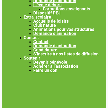
Demande d’animation
L’école dehors
Formations enseignants
Dispositif PEJ
Extra-scolaire
Accueils de loisirs
Club nature
Animations pour vos structures
Demande d’animation
Contact
Contact
Demande d’animation
Candidature
S’inscrire à nos listes de diffusion
Soutenir
Devenir bénévole
Adhérer à l’association
Faire un don