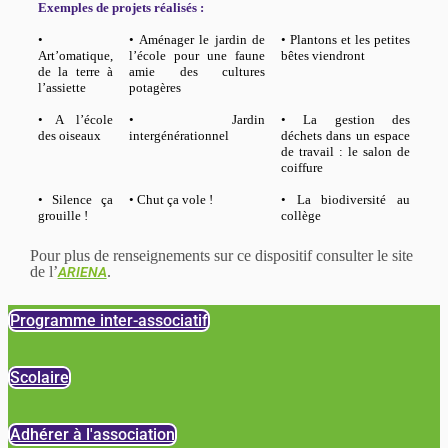
Exemples de projets réalisés :
•
• Aménager le jardin de
• Plantons et les petites
Art’omatique,
l’école pour une faune
bêtes viendront
de la terre à
amie des cultures
l’assiette
potagères
• A l’école
• Jardin
• La gestion des
des oiseaux
intergénérationnel
déchets dans un espace
de travail : le salon de
coiffure
• Silence ça
• Chut ça vole !
• La biodiversité au
grouille !
collège
Pour plus de renseignements sur ce dispositif consulter le site
de l’
.
ARIENA
Programme inter-associatif
Scolaire
Adhérer à l'association