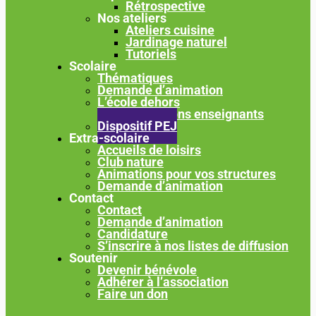
Rétrospective
Nos ateliers
Ateliers cuisine
Jardinage naturel
Tutoriels
Scolaire
Thématiques
Demande d’animation
L’école dehors
Formations enseignants
Dispositif PEJ
Extra-scolaire
Accueils de loisirs
Club nature
Animations pour vos structures
Demande d’animation
Contact
Contact
Demande d’animation
Candidature
S’inscrire à nos listes de diffusion
Soutenir
Devenir bénévole
Adhérer à l’association
Faire un don