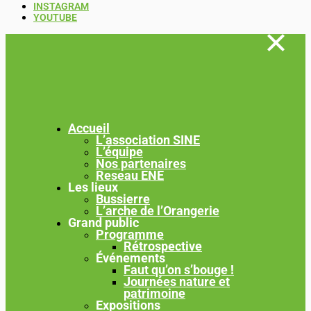
INSTAGRAM
YOUTUBE
Accueil
L’association SINE
L’équipe
Nos partenaires
Reseau ENE
Les lieux
Bussierre
L’arche de l’Orangerie
Grand public
Programme
Rétrospective
Événements
Faut qu’on s’bouge !
Journées nature et
patrimoine
Expositions