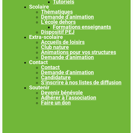
Tutoriels
Scolaire
Thématiques
Demande d’animation
L’école dehors
Formations enseignants
Dispositif PEJ
Extra-scolaire
Accueils de loisirs
Club nature
Animations pour vos structures
Demande d’animation
Contact
Contact
Demande d’animation
Candidature
S’inscrire à nos listes de diffusion
Soutenir
Devenir bénévole
Adhérer à l’association
Faire un don