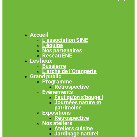
Accueil
L’association SINE
L’équipe
Nos partenaires
Reseau ENE
Les lieux
Bussierre
L’arche de l’Orangerie
Grand public
Programme
Rétrospective
Événements
Faut qu’on s’bouge !
Journées nature et
patrimoine
Expositions
Rétrospective
Nos ateliers
Ateliers cuisine
Jardinage naturel