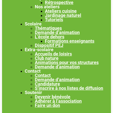
Rétrospective
Nos ateliers
Ateliers cuisine
Jardinage naturel
Tutoriels
Scolaire
Thématiques
Demande d’animation
L’école dehors
Formations enseignants
Dispositif PEJ
Extra-scolaire
Accueils de loisirs
Club nature
Animations pour vos structures
Demande d’animation
Contact
Contact
Demande d’animation
Candidature
S’inscrire à nos listes de diffusion
Soutenir
Devenir bénévole
Adhérer à l’association
Faire un don