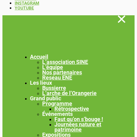
INSTAGRAM
YOUTUBE
Accueil
L’association SINE
L’équipe
Nos partenaires
Reseau ENE
Les lieux
Bussierre
L’arche de l’Orangerie
Grand public
Programme
Rétrospective
Événements
Faut qu’on s’bouge !
Journées nature et
patrimoine
Expositions