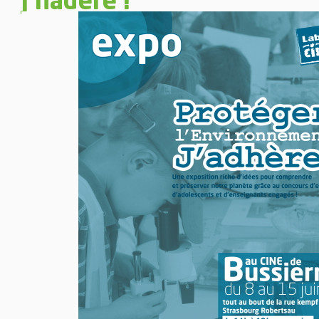
j’hadère !