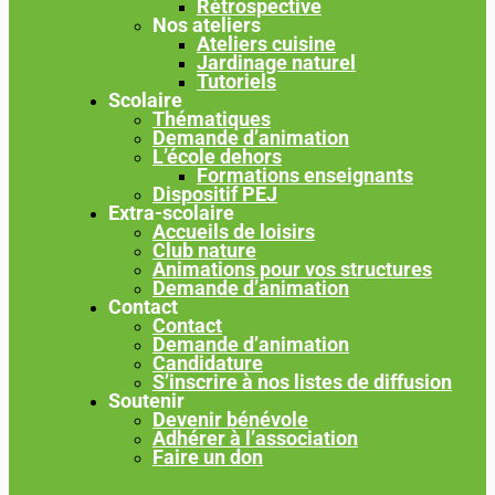
Rétrospective
Nos ateliers
Ateliers cuisine
Jardinage naturel
Tutoriels
Scolaire
Thématiques
Demande d’animation
L’école dehors
Formations enseignants
Dispositif PEJ
Extra-scolaire
Accueils de loisirs
Club nature
Animations pour vos structures
Demande d’animation
Contact
Contact
Demande d’animation
Candidature
S’inscrire à nos listes de diffusion
Soutenir
Devenir bénévole
Adhérer à l’association
Faire un don