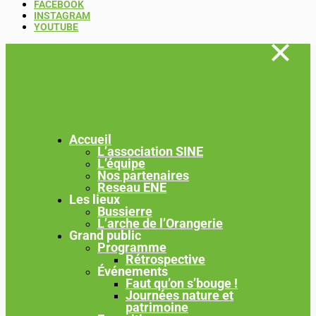
FACEBOOK
INSTAGRAM
YOUTUBE
Accueil
L’association SINE
L’équipe
Nos partenaires
Reseau ENE
Les lieux
Bussierre
L’arche de l’Orangerie
Grand public
Programme
Rétrospective
Événements
Faut qu’on s’bouge !
Journées nature et
patrimoine