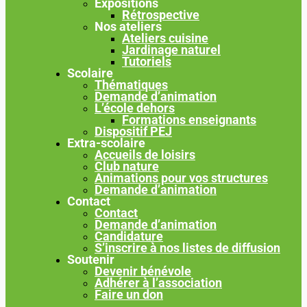
Expositions
Rétrospective
Nos ateliers
Ateliers cuisine
Jardinage naturel
Tutoriels
Scolaire
Thématiques
Demande d’animation
L’école dehors
Formations enseignants
Dispositif PEJ
Extra-scolaire
Accueils de loisirs
Club nature
Animations pour vos structures
Demande d’animation
Contact
Contact
Demande d’animation
Candidature
S’inscrire à nos listes de diffusion
Soutenir
Devenir bénévole
Adhérer à l’association
Faire un don