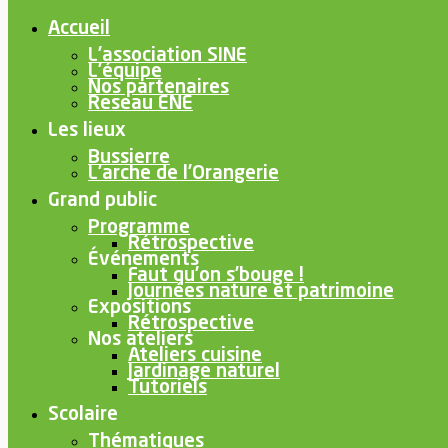
Accueil
L’association SINE
L’équipe
Nos partenaires
Reseau ENE
Les lieux
Bussierre
L’arche de l’Orangerie
Grand public
Programme
Rétrospective
Événements
Faut qu’on s’bouge !
Journées nature et patrimoine
Expositions
Rétrospective
Nos ateliers
Ateliers cuisine
Jardinage naturel
Tutoriels
Scolaire
Thématiques