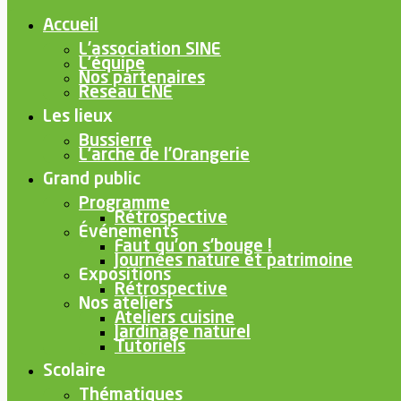
Accueil
L’association SINE
L’équipe
Nos partenaires
Reseau ENE
Les lieux
Bussierre
L’arche de l’Orangerie
Grand public
Programme
Rétrospective
Événements
Faut qu’on s’bouge !
Journées nature et patrimoine
Expositions
Rétrospective
Nos ateliers
Ateliers cuisine
Jardinage naturel
Tutoriels
Scolaire
Thématiques