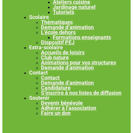
Ateliers cuisine
Jardinage naturel
Tutoriels
Scolaire
Thématiques
Demande d’animation
L’école dehors
Formations enseignants
Dispositif PEJ
Extra-scolaire
Accueils de loisirs
Club nature
Animations pour vos structures
Demande d’animation
Contact
Contact
Demande d’animation
Candidature
S’inscrire à nos listes de diffusion
Soutenir
Devenir bénévole
Adhérer à l’association
Faire un don