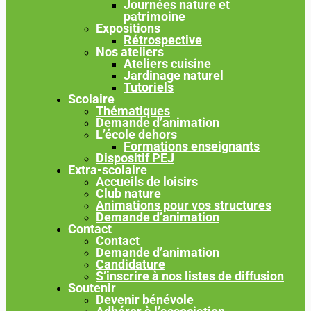
Journées nature et
patrimoine
Expositions
Rétrospective
Nos ateliers
Ateliers cuisine
Jardinage naturel
Tutoriels
Scolaire
Thématiques
Demande d’animation
L’école dehors
Formations enseignants
Dispositif PEJ
Extra-scolaire
Accueils de loisirs
Club nature
Animations pour vos structures
Demande d’animation
Contact
Contact
Demande d’animation
Candidature
S’inscrire à nos listes de diffusion
Soutenir
Devenir bénévole