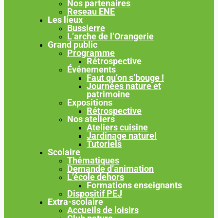
Nos partenaires
Reseau ENE
Les lieux
Bussierre
L’arche de l’Orangerie
Grand public
Programme
Rétrospective
Événements
Faut qu’on s’bouge !
Journées nature et
patrimoine
Expositions
Rétrospective
Nos ateliers
Ateliers cuisine
Jardinage naturel
Tutoriels
Scolaire
Thématiques
Demande d’animation
L’école dehors
Formations enseignants
Dispositif PEJ
Extra-scolaire
Accueils de loisirs